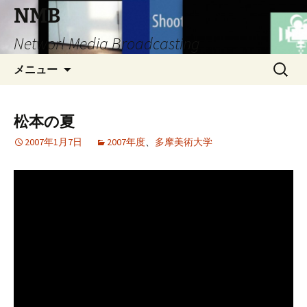
コ
NMB
ン
Networl Media Broadcasting
テ
ン
検
メニュー
ツ
索:
へ
ス
松本の夏
キ
ッ
2007年1月7日
2007年度
、
多摩美術大学
プ